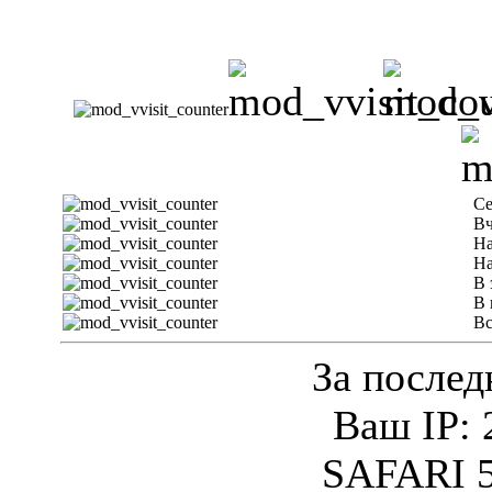
Се
Вч
На
На
В 
В 
Вс
За послед
Ваш IP: 
SAFARI 5