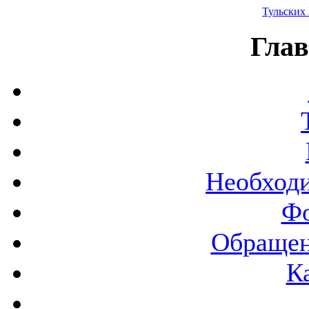
Тульских
Глав
Необход
Фо
Обращен
К