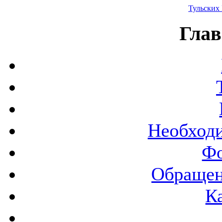
Тульских
Глав
Необход
Фо
Обращен
К