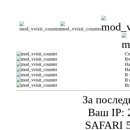
Се
Вч
На
На
В 
В 
Вс
За послед
Ваш IP: 
SAFARI 5