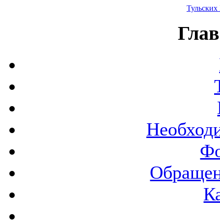
Тульских
Глав
Необход
Фо
Обращен
К