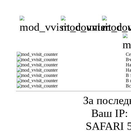
Се
Вч
На
На
В 
В 
Вс
За послед
Ваш IP: 
SAFARI 5